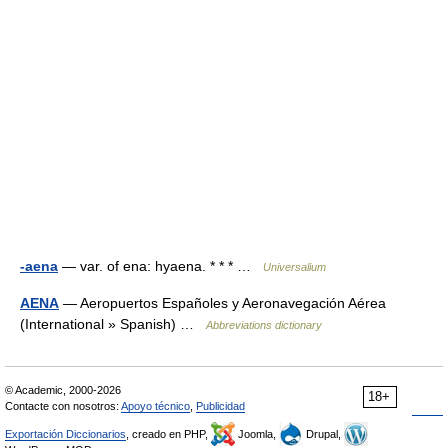
-aena
— var. of ena: hyaena. * * * …
Universalium
AENA
— Aeropuertos Españoles y Aeronavegación Aérea
(International » Spanish) …
Abbreviations dictionary
© Academic, 2000-2026
18+
Contacte con nosotros:
Apoyo técnico
,
Publicidad
Exportación Diccionarios
, creado en PHP,
Joomla,
Drupal,