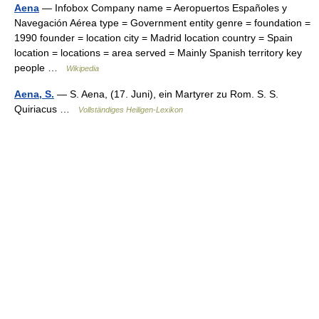
Aena
— Infobox Company name = Aeropuertos Españoles y
Navegación Aérea type = Government entity genre = foundation =
1990 founder = location city = Madrid location country = Spain
location = locations = area served = Mainly Spanish territory key
people …
Wikipedia
Aena, S.
— S. Aena, (17. Juni), ein Martyrer zu Rom. S. S.
Quiriacus …
Vollständiges Heiligen-Lexikon