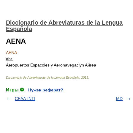
Diccionario de Abreviaturas de la Lengua
Española
AENA
AENA
abr.
Aeropuertos Espaсoles y Aeronavegaciуn Aйrea
Diccionario de Abreviaturas de la Lengua Española
.
2013
.
Игры ⚽
Нужен реферат?
CEAA-INTI
MD