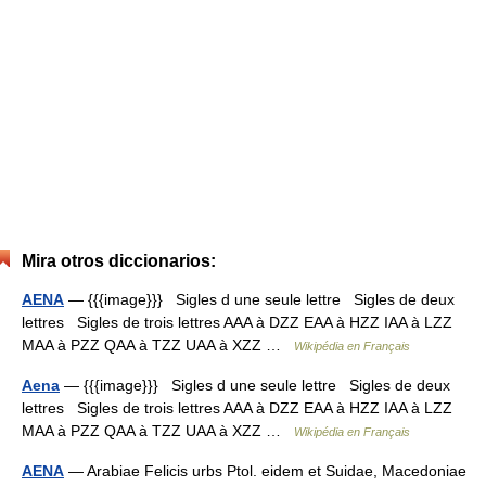
Mira otros diccionarios:
AENA
— {{{image}}} Sigles d une seule lettre Sigles de deux
lettres Sigles de trois lettres AAA à DZZ EAA à HZZ IAA à LZZ
MAA à PZZ QAA à TZZ UAA à XZZ …
Wikipédia en Français
Aena
— {{{image}}} Sigles d une seule lettre Sigles de deux
lettres Sigles de trois lettres AAA à DZZ EAA à HZZ IAA à LZZ
MAA à PZZ QAA à TZZ UAA à XZZ …
Wikipédia en Français
AENA
— Arabiae Felicis urbs Ptol. eidem et Suidae, Macedoniae